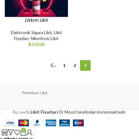
Zıkkım Likit
Elektronik Sigara Likit
,
Likit
Fiyatları
,
Nikotinsiz Likit
₺
150,00
←
1
2
3
Premium Likit
Bu sayfa
Likit Fiyatları
Dr Mood tarafından korunmaktadır.
0
Magaza
Filtreler
İstek Listesi
Sepet
Hesabım