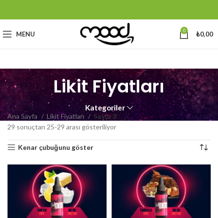
0
MENU
₺
0,00
Likit Fiyatları
Kategoriler
Ana Sayfa
Likit Fiyatları
Sayfa 3
29 sonuçtan 25-29 arası gösteriliyor
Kenar çubuğunu göster