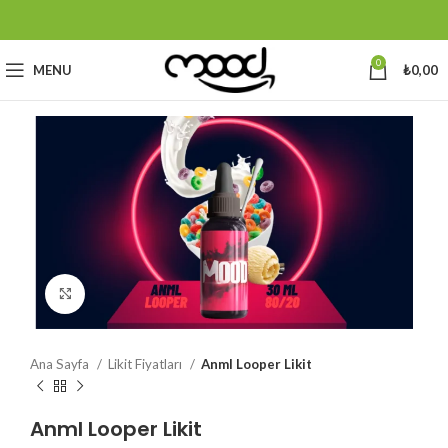
0
MENU
₺
0,00
Büyütmek için tıklayın
Ana Sayfa
Likit Fiyatları
Anml Looper Likit
Anml Looper Likit