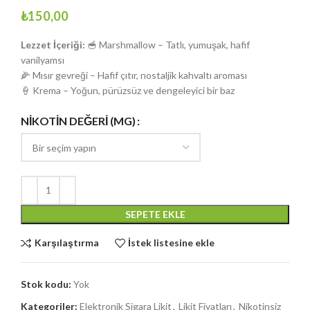
₺
150,00
Lezzet İçeriği:
🥣 Marshmallow – Tatlı, yumuşak, hafif
vanilyamsı
🌽 Mısır gevreği – Hafif çıtır, nostaljik kahvaltı aroması
🍦 Krema – Yoğun, pürüzsüz ve dengeleyici bir baz
NIKOTIN DEĞERI (MG)
SEPETE EKLE
Karşılaştırma
İstek listesine ekle
Stok kodu:
Yok
Kategoriler:
Elektronik Sigara Likit
,
Likit Fiyatları
,
Nikotinsiz