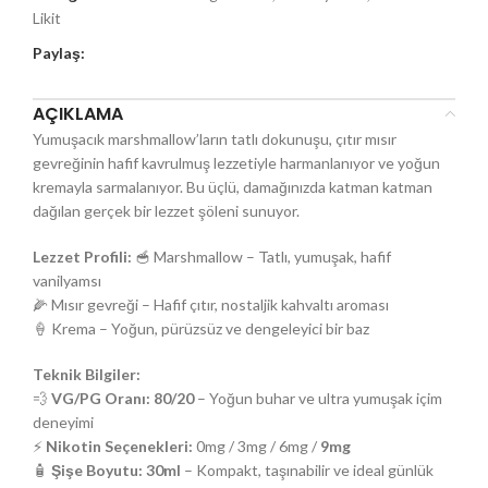
Likit
Paylaş:
AÇIKLAMA
Yumuşacık marshmallow’ların tatlı dokunuşu, çıtır mısır
gevreğinin hafif kavrulmuş lezzetiyle harmanlanıyor ve yoğun
kremayla sarmalanıyor. Bu üçlü, damağınızda katman katman
dağılan gerçek bir lezzet şöleni sunuyor.
Lezzet Profili:
🥣 Marshmallow – Tatlı, yumuşak, hafif
vanilyamsı
🌽 Mısır gevreği – Hafif çıtır, nostaljik kahvaltı aroması
🍦 Krema – Yoğun, pürüzsüz ve dengeleyici bir baz
Teknik Bilgiler:
💨
VG/PG Oranı:
80/20
– Yoğun buhar ve ultra yumuşak içim
deneyimi
⚡
Nikotin Seçenekleri:
0mg / 3mg / 6mg /
9mg
🧴
Şişe Boyutu:
30ml
– Kompakt, taşınabilir ve ideal günlük