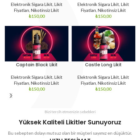
Elektronik Sigara Likit
,
Likit
Elektronik Sigara Likit
,
Likit
Fiyatları
,
Nikotinsiz Likit
Fiyatları
,
Nikotinsiz Likit
₺
150,00
₺
150,00
Captain Black Likit
Castle Long Likit
Elektronik Sigara Likit
,
Likit
Elektronik Sigara Likit
,
Likit
Fiyatları
,
Nikotinsiz Likit
Fiyatları
,
Nikotinsiz Likit
₺
150,00
₺
150,00
Bizi tercih etmenizin sebebleri​
Yüksek Kaliteli Likitler Sunuyoruz​
Bu sebepten dolayı mutsuz olan bir müşteri sayımız en düşüktür.