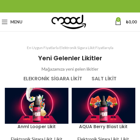
0
MENU
₺
0,00
En Uygun Fiyatlarla Elektronik Sigara Likit Fiyatlarıyla
Yeni Gelenler Likitler
Mağazamıza yeni gelen likitler
ELEKRONIK SIGARA LIKIT
SALT LIKIT
Anml Looper Likit
AQUA Berry Blast Likit
Elektronik Sigara Likit
,
Likit
Elektronik Sigara Likit
,
Likit